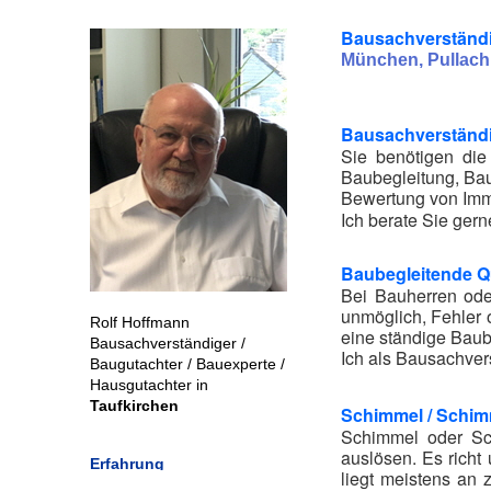
Bausachverständi
München, Pullach,
Bausachverständi
Sie benötigen di
Baubegleitung, Ba
Bewertung von Immo
Ich berate Sie gern
Baubegleitende Q
Bei Bauherren ode
unmöglich, Fehler 
Rolf Hoffmann
eine ständige Baub
Bausachverständiger /
Ich als Bausachver
Baugutachter / Bauexperte /
Hausgutachter in
Taufkirchen
Schimmel / Schim
Schimmel oder Sc
auslösen. Es richt
Erfahrung
liegt meistens an 