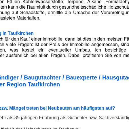
ten Fällen Kohlenwasserstoffe, Terpene, Alkane ,Formald
uten kann die Raumluft durch gesundheitsschädliche Holzschutzm
nung auf Schadstoffe, ermittle die Ursache der Verunreinig
asteten Materialien.
g in
Taufkirchen
h für den Kauf einer Immobilie, dann ist dies in den meisten F
ich viele Fragen: Ist der Preis der Immobilie angemessen, si
den, was kostet ein eventueller Umbau. Ich besichtig
r ausführlich bei allen Fragen. Dabei profitieren Sie von me
ndiger / Baugutachter / Bauexperte / Hausgu
er Region Taufkirchen
zw. Mängel treten bei Neubauten am häufigsten auf?
hr als 35-jährigen Erfahrung als Gutachter bzw. Sachverständig