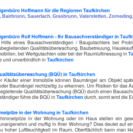
genbüro Hoffmann für die Regionen Taufkirchen
 Bairbrunn, Sauerlach, Grasbrunn, Vaterstetten, Zorneding
genbüro Rolf Hoffmann - Ihr Bausachverständiger in
Taufk
e Hilfe eines Bausachverständigen / Baugutachters bei Pr
ubegleitenden Qualitätsüberwachung, Baubetreuung, Hauskauf
bilien, bei Wertgutachten oder bei der Raumluftmessung in
T
e und unverbindlich in
Taufkirchen
ualitätsüberwachung (BQÜ) in
Taufkirchen
r Käufer einer Immobilie können Baumängel am Objekt später
oder Baumängel rechtzeitig zu erkennen. Um Risiken für das A
egleitende Qualitätsüberwachung (BQÜ) durch einen Bausachve
ständiger führe die BQÜ in
Taufkirchen
durch, somit wird die 
melpilze in der Wohnung in
Taufkirchen
himmelpilze in der Wohnung oder im Haus stellen ein gesu
 unangenehm und muffig in Ihrer Wohnung? Dies deutet auf ei
zu hoher Luftfeuchtigkeit im Raum. Oberflächlich kann man kl