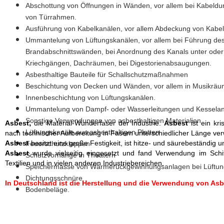
Abschottung von Öffnungen in Wänden, vor allem bei Kabeldu
von Türrahmen.
Ausführung von Kabelkanälen, vor allem Abdeckung von Kabe
Ummantelung von Lüftungskanälen, vor allem bei Führung des 
Brandabschnittswänden, bei Anordnung des Kanals unter oder 
Kriechgängen, Dachräumen, bei Digestorienabsaugungen.
Asbesthaltige Bauteile für Schallschutzmaßnahmen
Beschichtung von Decken und Wänden, vor allem in Musikräume
Innenbeschichtung von Lüftungskanälen.
Ummantelung von Dampf- oder Wasserleitungen und Kesselan
Sonstige Verwendungen von asbesthaltigen Materialien
,
Asbest
die Material-Wunderfaser der Industrie.
Asbest
ist ein kris
Lüftungskanäle aus asbesthaltigen Platten
nach technischer Aufbereitung in Fasern unterschiedlicher Länge ver
Asbest
besitzt eine große Festigkeit, ist hitze- und säurebeständi
Feuerschutzklappen
Asbest
wurde vielseitig eingesetzt und fand Verwendung im Schiff
Schutzvorhänge in Theatern
Textilien und in vielen anderen Industriebereichen.
Speichermasse von Wärmerückgewinnungsanlagen bei Lüftun
Dichtungsschnüre
In Deutschland ist die Herstellung und die Verwendung von Asbe
Bodenbeläge.