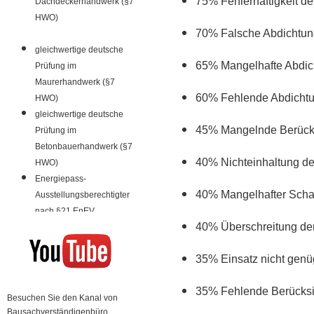
75% Fehlerhaftigkeit d
Dachdeckerhandwerk (§7
HWO)
70% Falsche Abdichtung
gleichwertige deutsche
65% Mangelhafte Abdic
Prüfung im
Maurerhandwerk (§7
60% Fehlende Abdichtu
HWO)
gleichwertige deutsche
45% Mangelnde Berücks
Prüfung im
Betonbauerhandwerk (§7
40% Nichteinhaltung d
HWO)
Energiepass-
40% Mangelhafter Scha
Ausstellungsberechtigter
nach §21 EnEV
40% Überschreitung de
35% Einsatz nicht genü
35% Fehlende Berücksi
Besuchen Sie den Kanal von
Bausachverständigenbüro