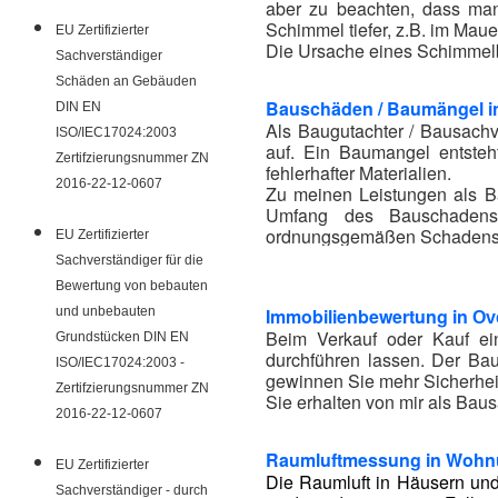
aber zu beachten, dass ma
Schimmel tiefer, z.B. im Mau
EU Zertifizierter
Die Ursache eines Schimmelbe
Sachverständiger
Schäden an Gebäuden
Bauschäden / Baumängel 
DIN EN
Als Baugutachter / Bausachv
ISO/IEC17024:2003
auf. Ein Baumangel entsteh
Zertifzierungsnummer ZN
fehlerhafter Materialien.
2016-22-12-0607
Zu meinen Leistungen als Ba
Umfang des Bauschadens,
ordnungsgemäßen Schadensb
EU Zertifizierter
Der Baugutachter berät Sie 
Sachverständiger für die
Bewertung von bebauten
und unbebauten
Immobilienbewertung in
Ov
Beim Verkauf oder Kauf ei
Grundstücken DIN EN
durchführen lassen. Der Bau
ISO/IEC17024:2003 -
gewinnen Sie mehr Sicherhei
Zertifzierungsnummer ZN
Sie erhalten von mir als Bau
2016-22-12-0607
Raumluftmessung in Wohn
EU Zertifizierter
Die Raumluft in Häusern und
Sachverständiger - durch