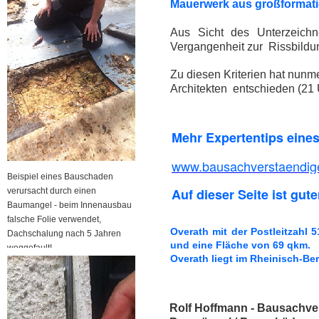
Mauerwerk aus großformatig
Aus Sicht des Unterzeichn
Vergangenheit zur Rissbildu
Zu diesen Kriterien hat nun
Architekten entschieden (21 
Mehr Expertentips eine
www.bausachverstaendige
Beispiel eines Bauschaden
Auf dieser Seite ist gute
verursacht durch einen
Baumangel - beim Innenausbau
falsche Folie verwendet,
Overath mit der Postleitzahl 
Dachschalung nach 5 Jahren
und eine Fläche von 69 qkm.
weggefault!
Overath liegt im Rheinisch-Be
Rolf Hoffmann - Bausachver