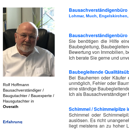
Bausachverständigenbüro 
Lohmar, Much, Engelskirchen, 
,
Bausachverständigenbüro R
Sie benötigen die Hilfe e
Baubegleitung, Baubegleiten
Bewertung von Immobilien, b
Ich berate Sie gerne und unve
Baubegleitende Qualitäts
Bei Bauherren oder Käufer 
unmöglich, Fehler oder Baumä
Rolf Hoffmann
eine ständige Baubegleitend
Bausachverständiger /
Ich als Bausachverständiger 
Baugutachter / Bauexperte /
Hausgutachter in
Overath
Schimmel / Schimmelpilze 
Schimmel oder Schimmelpil
auslösen. Es richt unangene
Erfahrung
liegt meistens an zu hoher L