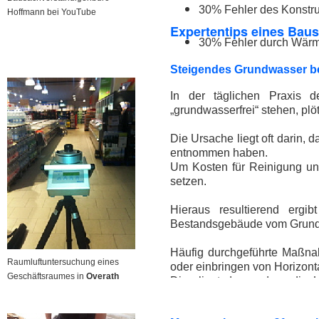
30% Fehler des Konstru
Hoffmann bei YouTube
Expertentips eines Baus
30% Fehler durch Wär
Steigendes Grundwasser b
In der täglichen Praxis d
„grundwasserfrei“ stehen, pl
Die Ursache liegt oft darin
entnommen haben.
Um Kosten für Reinigung un
setzen.
Hieraus resultierend ergi
Bestandsgebäude vom Grundw
Häufig durchgeführte Maßna
Raumluftuntersuchung eines
oder einbringen von Horizont
Geschäftsraumes in
Overath
Dies liegt daran, dass die 
ausreichend und gesichert ge