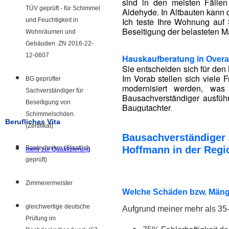
sind in den meisten Fälle
TÜV geprüft - für Schimmel
Aldehyde. In Altbauten kann 
Ich teste Ihre Wohnung auf 
und Feuchtigkeit in
Beseitigung der belasteten Ma
Wohnräumen und
Gebäuden ZN 2016-22-
12-0607
Hauskaufberatung in
Overa
Sie entscheiden sich für den 
Im Vorab stellen sich viele
BG geprüfter
modernisiert werden, was
Sachverständiger für
Bausachverständiger ausführ
Beseitigung von
Baugutachter
.
Schimmelschden.
Berufliches Vita
(Zertifikat)
Bausachverständiger 
Bautechniker (Staatlich
Hoffmann in der Regi
mehr zur Qualifizierung
geprüft)
Zimmerermeister
Welche Schäden bzw. Mänge
gleichwertige deutsche
Aufgrund meiner mehr als 35-
Prüfung im