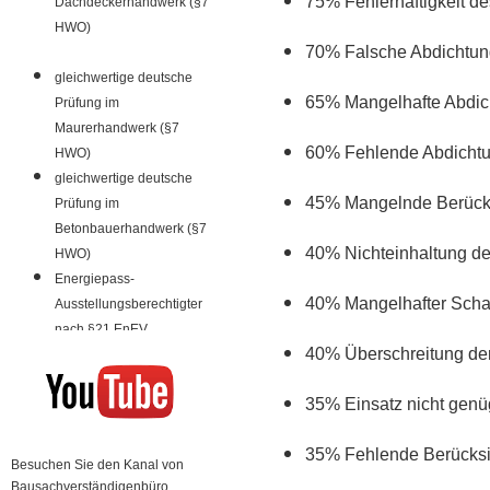
75% Fehlerhaftigkeit d
Dachdeckerhandwerk (§7
HWO)
70% Falsche Abdichtung
gleichwertige deutsche
65% Mangelhafte Abdic
Prüfung im
Maurerhandwerk (§7
60% Fehlende Abdichtu
HWO)
gleichwertige deutsche
45% Mangelnde Berücks
Prüfung im
Betonbauerhandwerk (§7
40% Nichteinhaltung d
HWO)
Energiepass-
40% Mangelhafter Scha
Ausstellungsberechtigter
nach §21 EnEV
40% Überschreitung de
35% Einsatz nicht genü
35% Fehlende Berücksi
Besuchen Sie den Kanal von
Bausachverständigenbüro