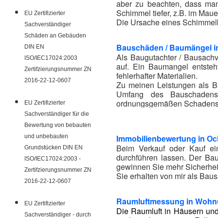
aber zu beachten, dass ma
Schimmel tiefer, z.B. im Mau
EU Zertifizierter
Die Ursache eines Schimmelbe
Sachverständiger
Schäden an Gebäuden
Bauschäden / Baumängel 
DIN EN
Als Baugutachter / Bausachv
ISO/IEC17024:2003
auf. Ein Baumangel entsteh
Zertifzierungsnummer ZN
fehlerhafter Materialien.
2016-22-12-0607
Zu meinen Leistungen als Ba
Umfang des Bauschadens,
ordnungsgemäßen Schadensb
EU Zertifizierter
Der Baugutachter berät Sie 
Sachverständiger für die
Bewertung von bebauten
und unbebauten
Immobilienbewertung in
Oc
Beim Verkauf oder Kauf ei
Grundstücken DIN EN
durchführen lassen. Der Bau
ISO/IEC17024:2003 -
gewinnen Sie mehr Sicherhei
Zertifzierungsnummer ZN
Sie erhalten von mir als Bau
2016-22-12-0607
Raumluftmessung in Wohn
EU Zertifizierter
Die Raumluft in Häusern und
Sachverständiger - durch