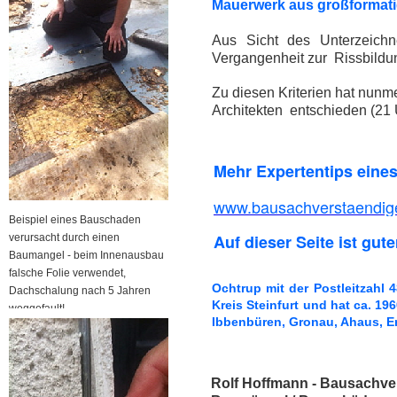
Mauerwerk aus großformatig
Aus Sicht des Unterzeichn
Vergangenheit zur Rissbildu
Zu diesen Kriterien hat nun
Architekten entschieden (21 
Mehr Expertentips eine
www.bausachverstaendige
Beispiel eines Bauschaden
Auf dieser Seite ist gute
verursacht durch einen
Baumangel - beim Innenausbau
falsche Folie verwendet,
Ochtrup mit der Postleitzahl
Dachschalung nach 5 Jahren
Kreis Steinfurt und hat ca. 1
weggefault!
Ibbenbüren, Gronau, Ahaus, Em
Rolf Hoffmann - Bausachver