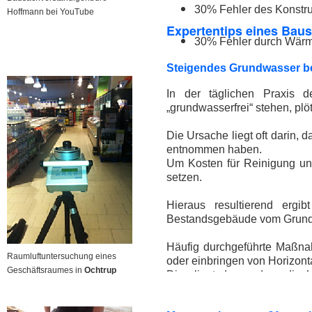
30% Fehler des Konstru
Hoffmann bei YouTube
Expertentips eines Bau
30% Fehler durch Wär
Steigendes Grundwasser b
In der täglichen Praxis d
„grundwasserfrei“ stehen, pl
Die Ursache liegt oft darin
entnommen haben.
Um Kosten für Reinigung un
setzen.
Hieraus resultierend ergi
Bestandsgebäude vom Grundw
Häufig durchgeführte Maßna
Raumluftuntersuchung eines
oder einbringen von Horizont
Geschäftsraumes in
Ochtrup
Dies liegt daran, dass die 
ausreichend und gesichert ge