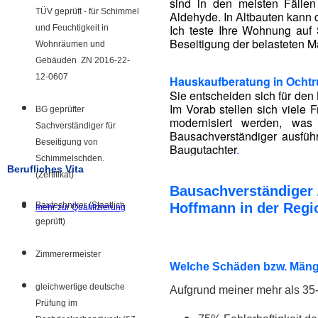
sind in den meisten Fälle
TÜV geprüft - für Schimmel
Aldehyde. In Altbauten kann 
Ich teste Ihre Wohnung auf 
und Feuchtigkeit in
Beseitigung der belasteten Ma
Wohnräumen und
Gebäuden ZN 2016-22-
12-0607
Hauskaufberatung in
Ochtr
Sie entscheiden sich für den 
Im Vorab stellen sich viele
BG geprüfter
modernisiert werden, was
Sachverständiger für
Bausachverständiger ausführ
Beseitigung von
Baugutachter
.
Schimmelschden.
Berufliches Vita
(Zertifikat)
Bausachverständiger 
Bautechniker (Staatlich
Hoffmann in der Regi
mehr zur Qualifizierung
geprüft)
Zimmerermeister
Welche Schäden bzw. Mänge
gleichwertige deutsche
Aufgrund meiner mehr als 35-
Prüfung im