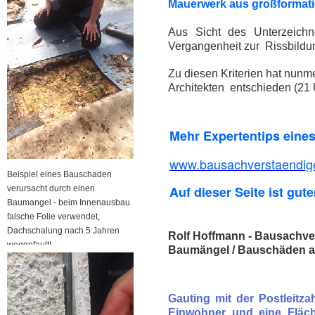
Mauerwerk aus großformatig
Aus Sicht des Unterzeichn
Vergangenheit zur Rissbildu
Zu diesen Kriterien hat nun
Architekten entschieden (21 
Mehr Expertentips eine
www.bausachverstaendige
Beispiel eines Bauschaden
Auf dieser Seite ist gute
verursacht durch einen
Baumangel - beim Innenausbau
falsche Folie verwendet,
Dachschalung nach 5 Jahren
Rolf Hoffmann - Bausachver
weggefault!
Baumängel / Bauschäden a
Gauting mit der Postleitz
Einwohner und eine Fläch