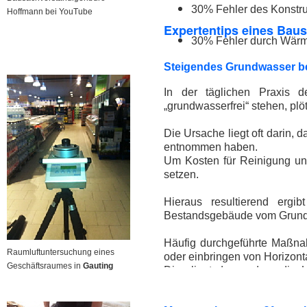
30% Fehler des Konstru
Hoffmann bei YouTube
Expertentips eines Baus
30% Fehler durch Wär
Steigendes Grundwasser b
In der täglichen Praxis d
„grundwasserfrei“ stehen, pl
Die Ursache liegt oft darin
entnommen haben.
Um Kosten für Reinigung un
setzen.
Hieraus resultierend ergi
Bestandsgebäude vom Grundw
Häufig durchgeführte Maßna
Raumluftuntersuchung eines
oder einbringen von Horizont
Geschäftsraumes in
Gauting
Dies liegt daran, dass die 
ausreichend und gesichert ge