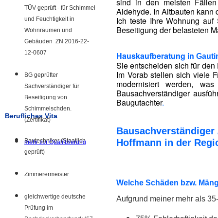
sind in den meisten Fälle
TÜV geprüft - für Schimmel
Aldehyde. In Altbauten kann 
Ich teste Ihre Wohnung auf 
und Feuchtigkeit in
Beseitigung der belasteten Ma
Wohnräumen und
Gebäuden ZN 2016-22-
12-0607
Hauskaufberatung in
Gauti
Sie entscheiden sich für den 
Im Vorab stellen sich viele
BG geprüfter
modernisiert werden, was
Sachverständiger für
Bausachverständiger ausführ
Beseitigung von
Baugutachter
.
Schimmelschden.
Berufliches Vita
(Zertifikat)
Bausachverständiger 
Bautechniker (Staatlich
Hoffmann in der Regi
mehr zur Qualifizierung
geprüft)
Zimmerermeister
Welche Schäden bzw. Mänge
gleichwertige deutsche
Aufgrund meiner mehr als 35-
Prüfung im