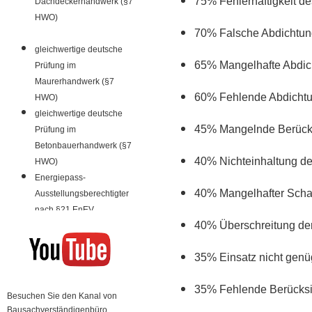
75% Fehlerhaftigkeit d
Dachdeckerhandwerk (§7
HWO)
70% Falsche Abdichtung
gleichwertige deutsche
65% Mangelhafte Abdic
Prüfung im
Maurerhandwerk (§7
60% Fehlende Abdichtu
HWO)
gleichwertige deutsche
45% Mangelnde Berücks
Prüfung im
Betonbauerhandwerk (§7
40% Nichteinhaltung d
HWO)
Energiepass-
40% Mangelhafter Scha
Ausstellungsberechtigter
nach §21 EnEV
40% Überschreitung de
35% Einsatz nicht genü
35% Fehlende Berücksi
Besuchen Sie den Kanal von
Bausachverständigenbüro