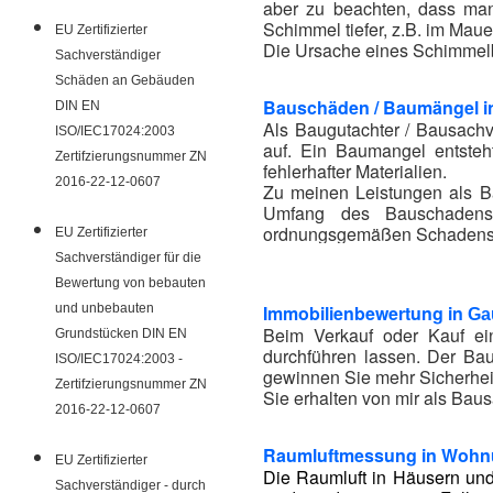
aber zu beachten, dass ma
Schimmel tiefer, z.B. im Mau
EU Zertifizierter
Die Ursache eines Schimmelbe
Sachverständiger
Schäden an Gebäuden
Bauschäden / Baumängel 
DIN EN
Als Baugutachter / Bausachv
ISO/IEC17024:2003
auf. Ein Baumangel entsteh
Zertifzierungsnummer ZN
fehlerhafter Materialien.
2016-22-12-0607
Zu meinen Leistungen als Ba
Umfang des Bauschadens,
ordnungsgemäßen Schadensb
EU Zertifizierter
Der Baugutachter berät Sie 
Sachverständiger für die
Bewertung von bebauten
und unbebauten
Immobilienbewertung in
Ga
Beim Verkauf oder Kauf ei
Grundstücken DIN EN
durchführen lassen. Der Bau
ISO/IEC17024:2003 -
gewinnen Sie mehr Sicherhei
Zertifzierungsnummer ZN
Sie erhalten von mir als Bau
2016-22-12-0607
Raumluftmessung in Wohn
EU Zertifizierter
Die Raumluft in Häusern und
Sachverständiger - durch