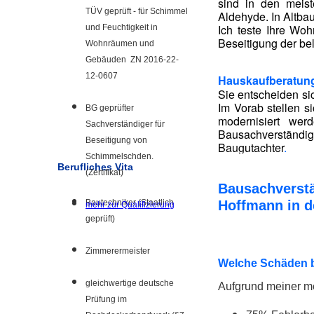
sind in den meis
TÜV geprüft - für Schimmel
Aldehyde. In Altba
Ich teste Ihre Woh
und Feuchtigkeit in
Beseitigung der bel
Wohnräumen und
Gebäuden ZN 2016-22-
12-0607
Hauskaufberatun
Sie entscheiden sic
Im Vorab stellen s
BG geprüfter
modernisiert wer
Sachverständiger für
Bausachverständige
Beseitigung von
Baugutachter
.
Schimmelschden.
Berufliches Vita
(Zertifikat)
Bausachverstä
Bautechniker (Staatlich
Hoffmann in d
mehr zur Qualifizierung
geprüft)
Zimmerermeister
Welche Schäden b
gleichwertige deutsche
Aufgrund meiner me
Prüfung im