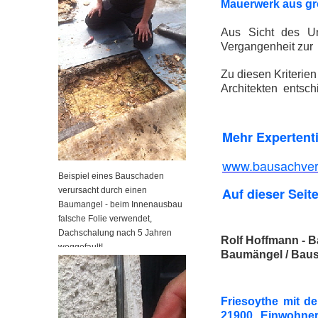
Mauerwerk aus gro
Aus Sicht des Un
Vergangenheit zur 
Zu diesen Kriterie
Architekten entsch
Mehr Expertent
www.bausachvers
Beispiel eines Bauschaden
Auf dieser Seite
verursacht durch einen
Baumangel - beim Innenausbau
falsche Folie verwendet,
Dachschalung nach 5 Jahren
Rolf Hoffmann - B
weggefault!
Baumängel / Baus
Friesoythe mit d
21900 Einwohner