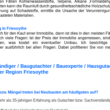
ten Fällen Kohlenwasserstoffe, Terpene, Alkane ,Formald
uten kann die Raumluft durch gesundheitsschädliche Holzschutzm
nung auf Schadstoffe, ermittle die Ursache der Verunreinig
asteten Materialien.
g in
Friesoythe
h für den Kauf einer Immobilie, dann ist dies in den meisten F
ich viele Fragen: Ist der Preis der Immobilie angemessen, si
den, was kostet ein eventueller Umbau. Ich besichtig
r ausführlich bei allen Fragen. Dabei profitieren Sie von me
ndiger / Baugutachter / Bauexperte / Hausgu
er Region Friesoythe
zw. Mängel treten bei Neubauten am häufigsten auf?
hr als 35-jährigen Erfahrung als Gutachter bzw. Sachverständig