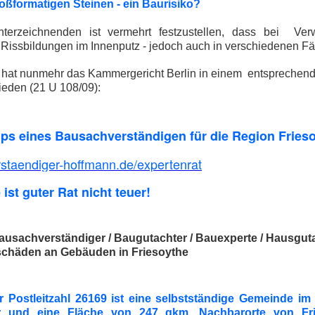
ßformatigen Steinen - ein Baurisiko?
terzeichnenden ist vermehrt festzustellen, dass bei Ve
Rissbildungen im Innenputz - jedoch auch in verschiedenen Fä
n hat nunmehr das Kammergericht Berlin in einem entsprechen
ieden (21 U 108/09):
ips eines Bausachverständigen für die Region Fries
taendiger-hoffmann.de/expertenrat
 ist guter Rat nicht teuer!
ausachverständiger / Baugutachter / Bauexperte / Hausguta
chäden an Gebäuden in Friesoythe
er Postleitzahl 26169 ist eine selbstständige Gemeinde i
 und eine Fläche von 247 qkm. Nachbarorte von Fri