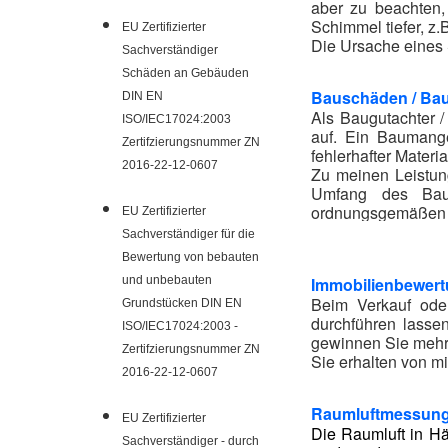
aber zu beachten
Schimmel tiefer, z
EU Zertifizierter
Die Ursache eines 
Sachverständiger
Schäden an Gebäuden
Bauschäden / Ba
DIN EN
Als Baugutachter 
ISO/IEC17024:2003
auf. Ein Baumange
Zertifzierungsnummer ZN
fehlerhafter Materia
2016-22-12-0607
Zu meinen Leistun
Umfang des Baus
ordnungsgemäßen 
EU Zertifizierter
Der Baugutachter b
Sachverständiger für die
Bewertung von bebauten
und unbebauten
Immobilienbewert
Beim Verkauf ode
Grundstücken DIN EN
durchführen lassen
ISO/IEC17024:2003 -
gewinnen Sie mehr 
Zertifzierungsnummer ZN
Sie erhalten von m
2016-22-12-0607
Raumluftmessung
EU Zertifizierter
Die Raumluft in H
Sachverständiger - durch