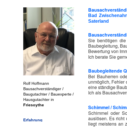
Bausachverständi
Bad Zwischenahn,
Saterland
Bausachverständi
Sie benötigen di
Baubegleitung, Ba
Bewertung von Immo
Ich berate Sie gern
Baubegleitende Q
Bei Bauherren ode
unmöglich, Fehler 
Rolf Hoffmann
eine ständige Baub
Bausachverständiger /
Ich als Bausachver
Baugutachter / Bauexperte /
Hausgutachter in
Friesoythe
Schimmel / Schim
Schimmel oder Sc
auslösen. Es richt
Erfahrung
liegt meistens an 