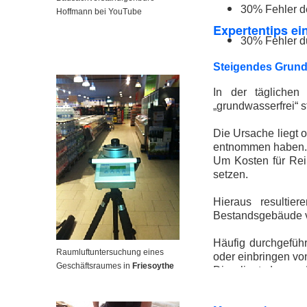
30% Fehler d
Hoffmann bei YouTube
Expertentips ei
30% Fehler 
Steigendes Grun
In der täglichen
„grundwasserfrei“ 
Die Ursache liegt
entnommen haben.
Um Kosten für Rei
setzen.
Hieraus resultie
Bestandsgebäude v
Häufig durchgefüh
Raumluftuntersuchung eines
oder einbringen vo
Geschäftsraumes in
Friesoythe
Dies liegt daran,
ausreichend und ge