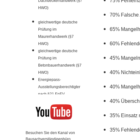
75% Fehlerhaf
Dachdeckerhandwerk (§7
HWO)
70% Falsche 
gleichwertige deutsche
65% Mangelha
Prüfung im
Maurerhandwerk (§7
60% Fehlende
HWO)
gleichwertige deutsche
45% Mangelnd
Prüfung im
Betonbauerhandwerk (§7
40% Nichtein
HWO)
Energiepass-
40% Mangelha
Ausstellungsberechtigter
nach §21 EnEV
40% Überschr
35% Einsatz 
35% Fehlende
Besuchen Sie den Kanal von
Bausachverständigenbüro