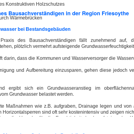
es Konstruktiven Holzschutzes
nes Bausachverständigen in der Region Friesoythe
durch Wärmebrücken
dwasser bei Bestandsgebäuden
 Praxis des Bausachverständigen fällt zunehmend auf, 
stehen, plötzlich vermehrt aufsteigende Grundwasserfeuchtigkei
 oft darin, dass die Kommunen und Wasserversorger die Wasse
nigung und Aufbereitung einzusparen, gehen diese jedoch ve
rend ergibt sich ein Grundwasseranstieg im oberfläche
om Grundwasser belastet werden.
rte Maßnahmen wie z.B. aufgraben, Drainage legen und von 
n Horizontalsperren sind oft sehr kostenintensiv und zeigen ni
 dass die Ursache für die Feuchtigkeit durch aufsteigendes 
sichert geklärt wurde.