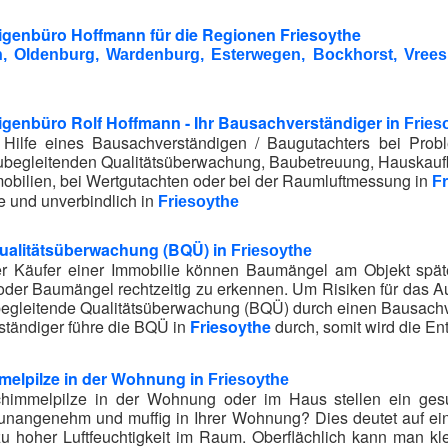
genbüro Hoffmann für die Regionen Friesoythe
 Oldenburg, Wardenburg, Esterwegen, Bockhorst, Vrees
genbüro Rolf Hoffmann - Ihr Bausachverständiger in
Fries
e Hilfe eines Bausachverständigen / Baugutachters bei Pr
ubegleitenden Qualitätsüberwachung, Baubetreuung, Hauskauf
bilien, bei Wertgutachten oder bei der Raumluftmessung in
F
e und unverbindlich in
Friesoythe
ualitätsüberwachung (BQÜ) in
Friesoythe
r Käufer einer Immobilie können Baumängel am Objekt später
oder Baumängel rechtzeitig zu erkennen. Um Risiken für das A
egleitende Qualitätsüberwachung (BQÜ) durch einen Bausachve
ständiger führe die BQÜ in
Friesoythe
durch, somit wird die En
melpilze in der Wohnung in
Friesoythe
himmelpilze in der Wohnung oder im Haus stellen ein gesu
 unangenehm und muffig in Ihrer Wohnung? Dies deutet auf ei
zu hoher Luftfeuchtigkeit im Raum. Oberflächlich kann man kl