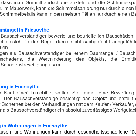
, dass man Gummihandschuhe anzieht und die Schimmelspor
.B. im Mauerwerk, kann die Schimmelsanierung nur durch einen
Schimmelbefalls kann in den meisten Fällen nur durch einen Ba
umängel in
Friesoythe
/ Bausachverständiger bewerte und beurteile ich Bauschäden
l entsteht in der Regel durch nicht sachgerecht ausgeführt
lien.
gen als Bausachverständiger bei einem Baumangel / Bauschad
chadens, die Wertminderung des Objekts, die Ermitt
Schadensbeseitigung u.v.m.
erät Sie kompetent bei allen Fragen rund um Bauschäden in
Fr
ung in
Friesoythe
r Kauf einer Immobilie, sollten Sie immer eine Bewertung
. Der Bausachverständige besichtigt das Objekt und erstell
Sicherheit bei den Verhandlungen mit dem Käufer / Verkäufer,
ir als Bausachverständiger ein absolut zuverlässiges Wertgutac
 in Wohnungen in
Friesoythe
äusern und Wohnungen kann durch gesundheitsschädliche flüch