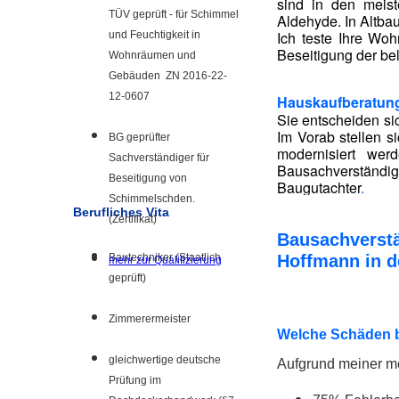
sind in den meis
TÜV geprüft - für Schimmel
Aldehyde. In Altba
Ich teste Ihre Woh
und Feuchtigkeit in
Beseitigung der bel
Wohnräumen und
Gebäuden ZN 2016-22-
12-0607
Hauskaufberatun
Sie entscheiden sic
Im Vorab stellen s
BG geprüfter
modernisiert wer
Sachverständiger für
Bausachverständige
Beseitigung von
Baugutachter
.
Schimmelschden.
Berufliches Vita
(Zertifikat)
Bausachverstä
Bautechniker (Staatlich
Hoffmann in d
mehr zur Qualifizierung
geprüft)
Zimmerermeister
Welche Schäden b
gleichwertige deutsche
Aufgrund meiner me
Prüfung im