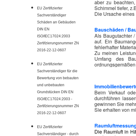
aber zu beachten
Schimmel tiefer, z
EU Zertifizierter
Die Ursache eines 
Sachverständiger
Schäden an Gebäuden
Bauschäden / Ba
DIN EN
Als Baugutachter 
ISO/IEC17024:2003
auf. Ein Baumange
Zertifzierungsnummer ZN
fehlerhafter Materia
2016-22-12-0607
Zu meinen Leistun
Umfang des Baus
ordnungsgemäßen 
EU Zertifizierter
Der Baugutachter b
Sachverständiger für die
Bewertung von bebauten
und unbebauten
Immobilienbewert
Beim Verkauf ode
Grundstücken DIN EN
durchführen lassen
ISO/IEC17024:2003 -
gewinnen Sie mehr 
Zertifzierungsnummer ZN
Sie erhalten von m
2016-22-12-0607
Raumluftmessung
EU Zertifizierter
Die Raumluft in H
Sachverständiger - durch