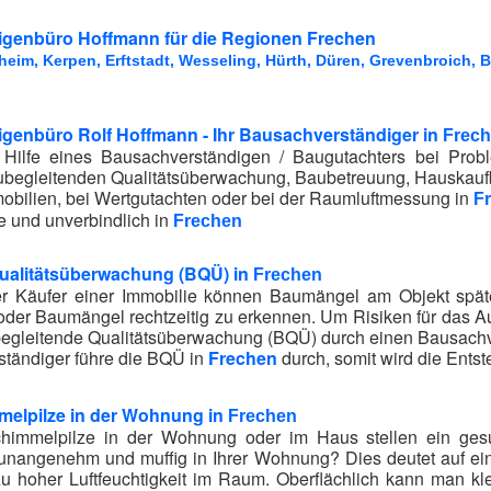
genbüro Hoffmann für die Regionen Frechen
heim, Kerpen, Erftstadt, Wesseling, Hürth, Düren, Grevenbroich, B
genbüro Rolf Hoffmann - Ihr Bausachverständiger in
Frec
e Hilfe eines Bausachverständigen / Baugutachters bei Pr
ubegleitenden Qualitätsüberwachung, Baubetreuung, Hauskauf
bilien, bei Wertgutachten oder bei der Raumluftmessung in
F
e und unverbindlich in
Frechen
ualitätsüberwachung (BQÜ) in
Frechen
r Käufer einer Immobilie können Baumängel am Objekt später
oder Baumängel rechtzeitig zu erkennen. Um Risiken für das A
egleitende Qualitätsüberwachung (BQÜ) durch einen Bausachve
ständiger führe die BQÜ in
Frechen
durch, somit wird die Ents
melpilze in der Wohnung in
Frechen
himmelpilze in der Wohnung oder im Haus stellen ein gesu
 unangenehm und muffig in Ihrer Wohnung? Dies deutet auf ei
zu hoher Luftfeuchtigkeit im Raum. Oberflächlich kann man kl