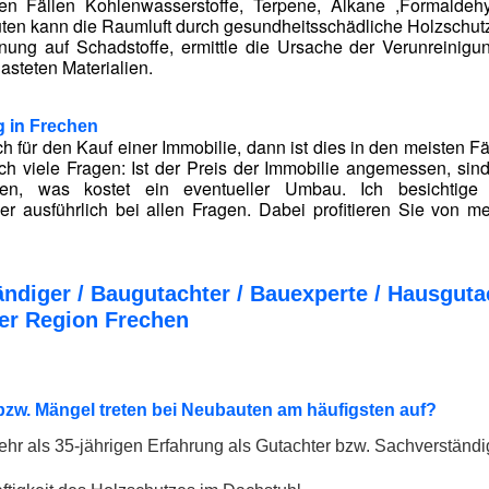
ten Fällen Kohlenwasserstoffe, Terpene, Alkane ,Formald
uten kann die Raumluft durch gesundheitsschädliche Holzschutzm
nung auf Schadstoffe, ermittle die Ursache der Verunreinig
asteten Materialien.
g in
Frechen
h für den Kauf einer Immobilie, dann ist dies in den meisten F
ich viele Fragen: Ist der Preis der Immobilie angemessen, si
den, was kostet ein eventueller Umbau. Ich besichtig
r ausführlich bei allen Fragen. Dabei profitieren Sie von me
ndiger / Baugutachter / Bauexperte / Hausgu
er Region Frechen
zw. Mängel treten bei Neubauten am häufigsten auf?
hr als 35-jährigen Erfahrung als Gutachter bzw. Sachverständig