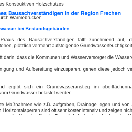
es Konstruktiven Holzschutzes
nes Bausachverständigen in der Region Frechen
durch Wärmebrücken
dwasser bei Bestandsgebäuden
 Praxis des Bausachverständigen fällt zunehmend auf, 
stehen, plötzlich vermehrt aufsteigende Grundwasserfeuchtigkei
 oft darin, dass die Kommunen und Wasserversorger die Wasse
nigung und Aufbereitung einzusparen, gehen diese jedoch ve
rend ergibt sich ein Grundwasseranstieg im oberfläche
om Grundwasser belastet werden.
rte Maßnahmen wie z.B. aufgraben, Drainage legen und von 
n Horizontalsperren sind oft sehr kostenintensiv und zeigen ni
 dass die Ursache für die Feuchtigkeit durch aufsteigendes 
sichert geklärt wurde.