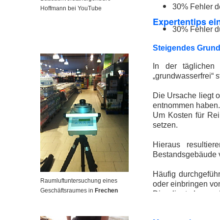
30% Fehler d
Hoffmann bei YouTube
Expertentips ei
30% Fehler 
Steigendes Grun
In der täglichen
„grundwasserfrei“ 
Die Ursache liegt
entnommen haben.
Um Kosten für Rei
setzen.
Hieraus resultie
Bestandsgebäude v
Häufig durchgefüh
Raumluftuntersuchung eines
oder einbringen vo
Geschäftsraumes in
Frechen
Dies liegt daran,
ausreichend und ge