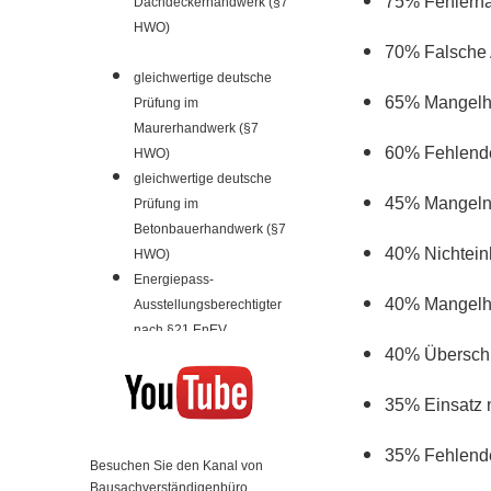
75% Fehlerhaf
Dachdeckerhandwerk (§7
HWO)
70% Falsche 
gleichwertige deutsche
65% Mangelha
Prüfung im
Maurerhandwerk (§7
60% Fehlende
HWO)
gleichwertige deutsche
45% Mangelnd
Prüfung im
Betonbauerhandwerk (§7
40% Nichtein
HWO)
Energiepass-
40% Mangelha
Ausstellungsberechtigter
nach §21 EnEV
40% Überschr
35% Einsatz 
35% Fehlende
Besuchen Sie den Kanal von
Bausachverständigenbüro