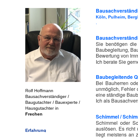
Bausachverständi
Köln, Pulheim, Berg
,
Bausachverständi
Sie benötigen di
Baubegleitung, Ba
Bewertung von Immo
Ich berate Sie gern
Baubegleitende Q
Bei Bauherren ode
unmöglich, Fehler 
Rolf Hoffmann
eine ständige Baub
Bausachverständiger /
Ich als Bausachver
Baugutachter / Bauexperte /
Hausgutachter in
Frechen
Schimmel / Schim
Schimmel oder Sc
auslösen. Es richt
Erfahrung
liegt meistens an 