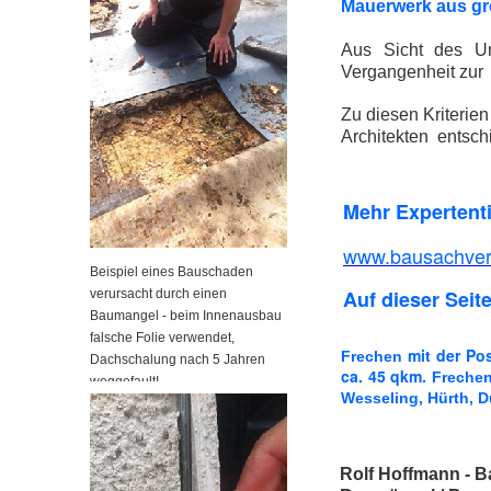
Mauerwerk aus gro
Aus Sicht des Un
Vergangenheit zur 
Zu diesen Kriterie
Architekten entsch
Mehr Expertent
www.bausachvers
Beispiel eines Bauschaden
Auf dieser Seite
verursacht durch einen
Baumangel - beim Innenausbau
falsche Folie verwendet,
mit der Po
Frechen
Dachschalung nach 5 Jahren
ca. 45 qkm.
Frechen
weggefault!
Wesseling, Hürth, D
Rolf Hoffmann - B