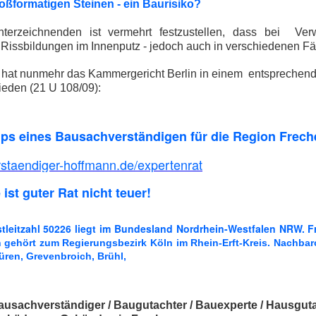
ßformatigen Steinen - ein Baurisiko?
terzeichnenden ist vermehrt festzustellen, dass bei Ve
Rissbildungen im Innenputz - jedoch auch in verschiedenen Fä
n hat nunmehr das Kammergericht Berlin in einem entsprechen
ieden (21 U 108/09):
ips eines Bausachverständigen für die Region Frech
taendiger-hoffmann.de/expertenrat
 ist guter Rat nicht teuer!
stleitzahl 50226 liegt im Bundesland Nordrhein-Westfalen NRW. 
 gehört zum Regierungsbezirk Köln im Rhein-Erft-Kreis. Nachbaror
üren, Grevenbroich, Brühl,
ausachverständiger / Baugutachter / Bauexperte / Hausguta