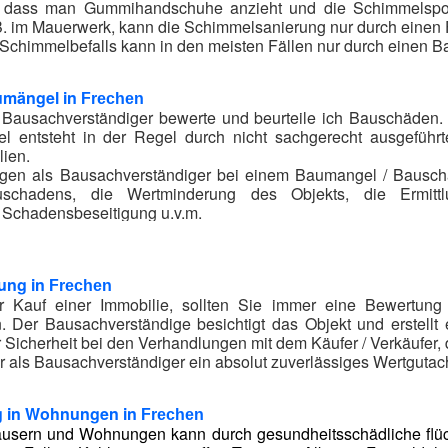
, dass man Gummihandschuhe anzieht und die Schimmelspor
.B. im Mauerwerk, kann die Schimmelsanierung nur durch einen
Schimmelbefalls kann in den meisten Fällen nur durch einen Ba
umängel in
Frechen
/ Bausachverständiger bewerte und beurteile ich Bauschäden
l entsteht in der Regel durch nicht sachgerecht ausgeführt
lien.
gen als Bausachverständiger bei einem Baumangel / Bauschad
chadens, die Wertminderung des Objekts, die Ermitt
Schadensbeseitigung u.v.m.
erät Sie kompetent bei allen Fragen rund um Bauschäden in
Fr
ung in
Frechen
r Kauf einer Immobilie, sollten Sie immer eine Bewertung
. Der Bausachverständige besichtigt das Objekt und erstell
Sicherheit bei den Verhandlungen mit dem Käufer / Verkäufer,
ir als Bausachverständiger ein absolut zuverlässiges Wertgutac
 in Wohnungen in
Frechen
äusern und Wohnungen kann durch gesundheitsschädliche flüch