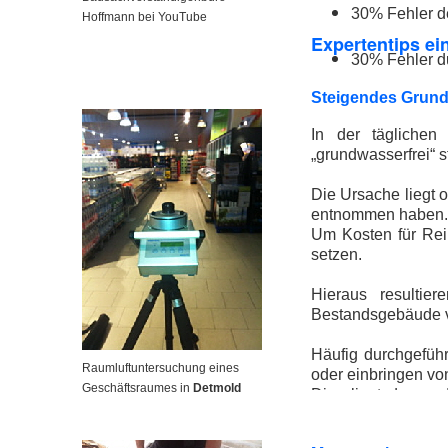
30% Fehler d
Hoffmann bei YouTube
Expertentips e
30% Fehler 
Steigendes Grun
In der täglichen
„grundwasserfrei“ 
Die Ursache liegt
entnommen haben.
Um Kosten für Rei
setzen.
Hieraus resultie
Bestandsgebäude v
Häufig durchgefüh
Raumluftuntersuchung eines
oder einbringen vo
Geschäftsraumes in
Detmold
Dies liegt daran,
ausreichend und ge