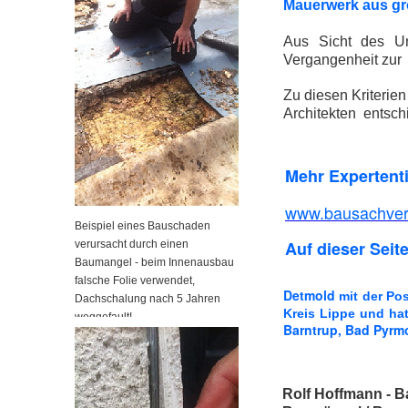
Mauerwerk aus gro
Aus Sicht des Un
Vergangenheit zur 
Zu diesen Kriterie
Architekten entsch
Mehr Expertent
www.bausachvers
Beispiel eines Bauschaden
Auf dieser Seite
verursacht durch einen
Baumangel - beim Innenausbau
falsche Folie verwendet,
Detmold
mit der Po
Dachschalung nach 5 Jahren
Kreis Lippe und ha
weggefault!
Barntrup, Bad Pyrmo
Rolf Hoffmann - B