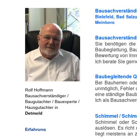
Bausachverständi
Bielefeld, Bad Salz
Meinberg
Bausachverständi
Sie benötigen di
Baubegleitung, Ba
Bewertung von Immo
Ich berate Sie gern
Baubegleitende Q
Bei Bauherren ode
unmöglich, Fehler 
Rolf Hoffmann
eine ständige Baub
Bausachverständiger /
Ich als Bausachver
Baugutachter / Bauexperte /
Hausgutachter in
Detmold
Schimmel / Schim
Schimmel oder Sc
auslösen. Es richt
Erfahrung
liegt meistens an 