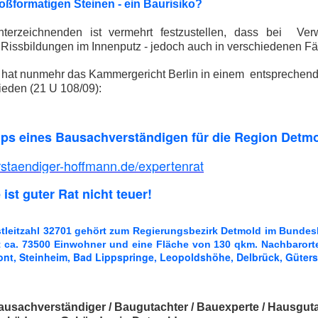
ßformatigen Steinen - ein Baurisiko?
terzeichnenden ist vermehrt festzustellen, dass bei Ve
Rissbildungen im Innenputz - jedoch auch in verschiedenen Fä
n hat nunmehr das Kammergericht Berlin in einem entsprechen
ieden (21 U 108/09):
ips eines Bausachverständigen für die Region Detm
taendiger-hoffmann.de/expertenrat
 ist guter Rat nicht teuer!
stleitzahl 32701 gehört zum Regierungsbezirk Detmold im Bunde
t ca. 73500 Einwohner und eine Fläche von 130 qkm. Nachbaror
nt, Steinheim, Bad Lippspringe, Leopoldshöhe, Delbrück, Güters
ausachverständiger / Baugutachter / Bauexperte / Hausguta