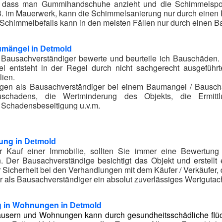
, dass man Gummihandschuhe anzieht und die Schimmelspor
.B. im Mauerwerk, kann die Schimmelsanierung nur durch einen
Schimmelbefalls kann in den meisten Fällen nur durch einen Ba
umängel in
Detmold
/ Bausachverständiger bewerte und beurteile ich Bauschäden
l entsteht in der Regel durch nicht sachgerecht ausgeführt
lien.
gen als Bausachverständiger bei einem Baumangel / Bauschad
chadens, die Wertminderung des Objekts, die Ermitt
Schadensbeseitigung u.v.m.
erät Sie kompetent bei allen Fragen rund um Bauschäden in
D
ung in
Detmold
r Kauf einer Immobilie, sollten Sie immer eine Bewertung
. Der Bausachverständige besichtigt das Objekt und erstell
Sicherheit bei den Verhandlungen mit dem Käufer / Verkäufer,
ir als Bausachverständiger ein absolut zuverlässiges Wertgutac
 in Wohnungen in
Detmold
äusern und Wohnungen kann durch gesundheitsschädliche flüch