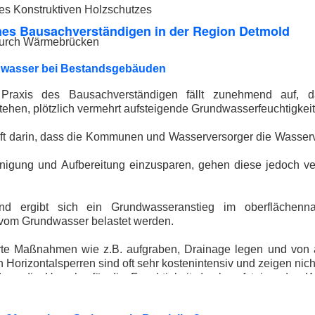
es Konstruktiven Holzschutzes
ines Bausachverständigen in der Region Detmold
durch Wärmebrücken
dwasser bei Bestandsgebäuden
 Praxis des Bausachverständigen fällt zunehmend auf, 
stehen, plötzlich vermehrt aufsteigende Grundwasserfeuchtigkei
 oft darin, dass die Kommunen und Wasserversorger die Wasse
nigung und Aufbereitung einzusparen, gehen diese jedoch ve
rend ergibt sich ein Grundwasseranstieg im oberfläche
om Grundwasser belastet werden.
rte Maßnahmen wie z.B. aufgraben, Drainage legen und von 
n Horizontalsperren sind oft sehr kostenintensiv und zeigen ni
 dass die Ursache für die Feuchtigkeit durch aufsteigendes 
sichert geklärt wurde.