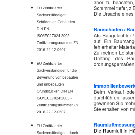
aber zu beachten
Schimmel tiefer, z
EU Zertifizierter
Die Ursache eines 
Sachverständiger
Schäden an Gebäuden
Bauschäden / Ba
DIN EN
Als Baugutachter 
ISO/IEC17024:2003
auf. Ein Baumange
Zertifzierungsnummer ZN
fehlerhafter Materia
2016-22-12-0607
Zu meinen Leistun
Umfang des Baus
ordnungsgemäßen 
EU Zertifizierter
Der Baugutachter b
Sachverständiger für die
Bewertung von bebauten
und unbebauten
Immobilienbewert
Beim Verkauf ode
Grundstücken DIN EN
durchführen lassen
ISO/IEC17024:2003 -
gewinnen Sie mehr 
Zertifzierungsnummer ZN
Sie erhalten von m
2016-22-12-0607
Raumluftmessung
EU Zertifizierter
Die Raumluft in H
Sachverständiger - durch