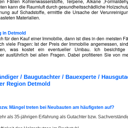
ten Fällen Kohlenwasserstoffe, Terpene, Alkane ,Formald
uten kann die Raumluft durch gesundheitsschädliche Holzschutzm
nung auf Schadstoffe, ermittle die Ursache der Verunreinig
asteten Materialien.
g in
Detmold
h für den Kauf einer Immobilie, dann ist dies in den meisten F
ich viele Fragen: Ist der Preis der Immobilie angemessen, si
den, was kostet ein eventueller Umbau. Ich besichtig
r ausführlich bei allen Fragen. Dabei profitieren Sie von me
ndiger / Baugutachter / Bauexperte / Hausgu
er Region Detmold
zw. Mängel treten bei Neubauten am häufigsten auf?
hr als 35-jährigen Erfahrung als Gutachter bzw. Sachverständig