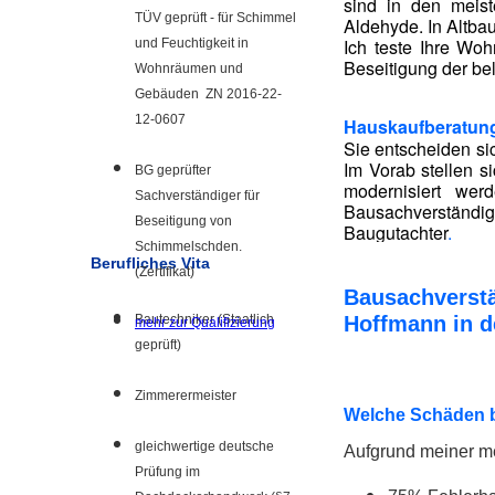
sind in den meis
TÜV geprüft - für Schimmel
Aldehyde. In Altba
Ich teste Ihre Woh
und Feuchtigkeit in
Beseitigung der bel
Wohnräumen und
Gebäuden ZN 2016-22-
12-0607
Hauskaufberatun
Sie entscheiden sic
Im Vorab stellen s
BG geprüfter
modernisiert wer
Sachverständiger für
Bausachverständige
Beseitigung von
Baugutachter
.
Schimmelschden.
Berufliches Vita
(Zertifikat)
Bausachverstä
Bautechniker (Staatlich
Hoffmann in d
mehr zur Qualifizierung
geprüft)
Zimmerermeister
Welche Schäden b
gleichwertige deutsche
Aufgrund meiner me
Prüfung im