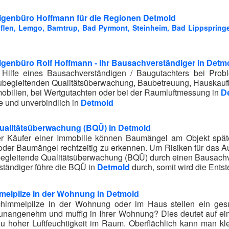
genbüro Hoffmann für die Regionen Detmold
uflen, Lemgo, Barntrup, Bad Pyrmont, Steinheim, Bad Lippspring
genbüro Rolf Hoffmann - Ihr Bausachverständiger in
Detm
e Hilfe eines Bausachverständigen / Baugutachters bei Pr
ubegleitenden Qualitätsüberwachung, Baubetreuung, Hauskauf
bilien, bei Wertgutachten oder bei der Raumluftmessung in
D
e und unverbindlich in
Detmold
ualitätsüberwachung (BQÜ) in
Detmold
r Käufer einer Immobilie können Baumängel am Objekt später
oder Baumängel rechtzeitig zu erkennen. Um Risiken für das A
egleitende Qualitätsüberwachung (BQÜ) durch einen Bausachve
ständiger führe die BQÜ in
Detmold
durch, somit wird die Ents
melpilze in der Wohnung in
Detmold
himmelpilze in der Wohnung oder im Haus stellen ein gesu
 unangenehm und muffig in Ihrer Wohnung? Dies deutet auf ei
zu hoher Luftfeuchtigkeit im Raum. Oberflächlich kann man kl