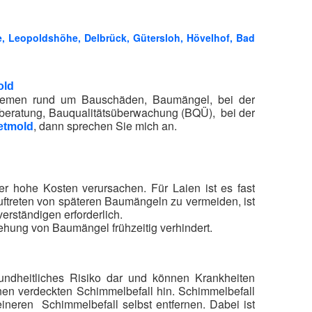
e, Leopoldshöhe, Delbrück, Gütersloh, Hövelhof, Bad
old
oblemen rund um Bauschäden, Baumängel, bei der
beratung, Bauqualitätsüberwachung (BQÜ), bei der
, dann sprechen Sie mich an.
etmold
 hohe Kosten verursachen. Für Laien ist es fast
uftreten von späteren Baumängeln zu vermeiden, ist
rständigen erforderlich.
tehung von Baumängel frühzeitig verhindert.
ndheitliches Risiko dar und können Krankheiten
nen verdeckten Schimmelbefall hin. Schimmelbefall
eineren Schimmelbefall selbst entfernen. Dabei ist