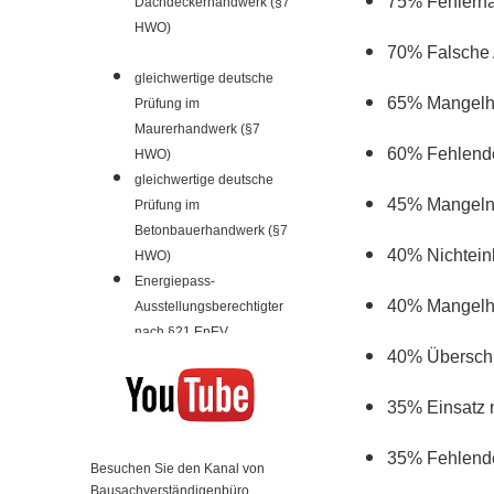
75% Fehlerhaf
Dachdeckerhandwerk (§7
HWO)
70% Falsche 
gleichwertige deutsche
65% Mangelha
Prüfung im
Maurerhandwerk (§7
60% Fehlende
HWO)
gleichwertige deutsche
45% Mangelnd
Prüfung im
Betonbauerhandwerk (§7
40% Nichtein
HWO)
Energiepass-
40% Mangelha
Ausstellungsberechtigter
nach §21 EnEV
40% Überschr
35% Einsatz 
35% Fehlende
Besuchen Sie den Kanal von
Bausachverständigenbüro