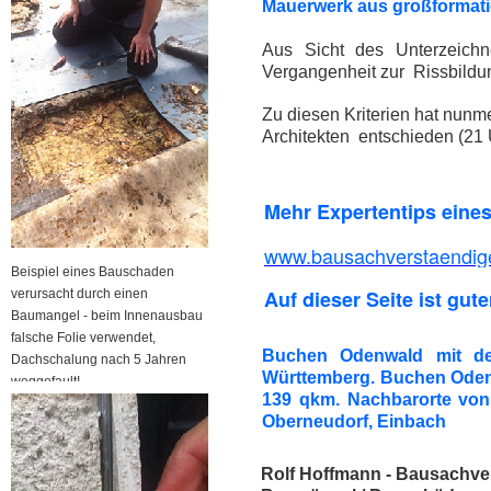
Mauerwerk aus großformatig
Aus Sicht des Unterzeichn
Vergangenheit zur Rissbildu
Zu diesen Kriterien hat nun
Architekten entschieden (21 
Mehr Expertentips eine
www.bausachverstaendige
Beispiel eines Bauschaden
Auf dieser Seite ist gute
verursacht durch einen
Baumangel - beim Innenausbau
falsche Folie verwendet,
Buchen Odenwald mit der
Dachschalung nach 5 Jahren
Württemberg. Buchen Oden
weggefault!
139 qkm. Nachbarorte von
Oberneudorf, Einbach
Rolf Hoffmann - Bausachver