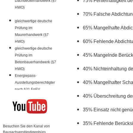
75% Fehlerhaftigkeit d
Dachdeckerhandwerk (§7
HWO)
70% Falsche Abdichtung
gleichwertige deutsche
65% Mangelhafte Abdic
Prüfung im
Maurerhandwerk (§7
60% Fehlende Abdichtu
HWO)
gleichwertige deutsche
45% Mangelnde Berücks
Prüfung im
Betonbauerhandwerk (§7
40% Nichteinhaltung d
HWO)
Energiepass-
40% Mangelhafter Scha
Ausstellungsberechtigter
nach §21 EnEV
40% Überschreitung de
35% Einsatz nicht genü
35% Fehlende Berücksi
Besuchen Sie den Kanal von
Bausachverständigenbüro