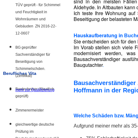
sind in den meisten Fälle
TÜV geprüft - für Schimmel
Aldehyde. In Altbauten kann 
Ich teste Ihre Wohnung auf 
und Feuchtigkeit in
Beseitigung der belasteten Ma
Wohnräumen und
Gebäuden ZN 2016-22-
12-0607
Hauskaufberatung in
Buch
Sie entscheiden sich für den 
Im Vorab stellen sich viele
BG geprüfter
modernisiert werden, was
Sachverständiger für
Bausachverständiger ausführ
Beseitigung von
Baugutachter
.
Schimmelschden.
Berufliches Vita
(Zertifikat)
Bausachverständiger 
Bautechniker (Staatlich
Hoffmann in der Reg
mehr zur Qualifizierung
geprüft)
Zimmerermeister
Welche Schäden bzw. Mänge
gleichwertige deutsche
Aufgrund meiner mehr als 35-
Prüfung im