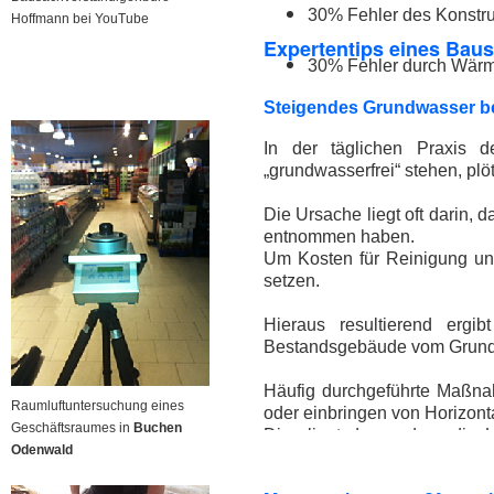
30% Fehler des Konstru
Hoffmann bei YouTube
Expertentips eines Bau
30% Fehler durch Wär
Steigendes Grundwasser b
In der täglichen Praxis d
„grundwasserfrei“ stehen, pl
Die Ursache liegt oft darin
entnommen haben.
Um Kosten für Reinigung un
setzen.
Hieraus resultierend ergi
Bestandsgebäude vom Grundw
Häufig durchgeführte Maßna
Raumluftuntersuchung eines
oder einbringen von Horizont
Geschäftsraumes in
Buchen
Dies liegt daran, dass die 
Odenwald
ausreichend und gesichert ge