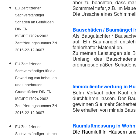
aber zu beachten, dass ma
Schimmel tiefer, z.B. im Mau
EU Zertifizierter
Die Ursache eines Schimmelbe
Sachverständiger
Schäden an Gebäuden
Bauschäden / Baumängel 
DIN EN
Als Baugutachter / Bausachv
ISO/IEC17024:2003
auf. Ein Baumangel entsteh
Zertifzierungsnummer ZN
fehlerhafter Materialien.
2016-22-12-0607
Zu meinen Leistungen als Ba
Umfang des Bauschadens,
ordnungsgemäßen Schadensb
EU Zertifizierter
Der Baugutachter berät Sie 
Sachverständiger für die
Bewertung von bebauten
und unbebauten
Immobilienbewertung in
Bu
Beim Verkauf oder Kauf ei
Grundstücken DIN EN
durchführen lassen. Der Bau
ISO/IEC17024:2003 -
gewinnen Sie mehr Sicherhei
Zertifzierungsnummer ZN
Sie erhalten von mir als Bau
2016-22-12-0607
Raumluftmessung in Wohn
EU Zertifizierter
Die Raumluft in Häusern und
Sachverständiger - durch