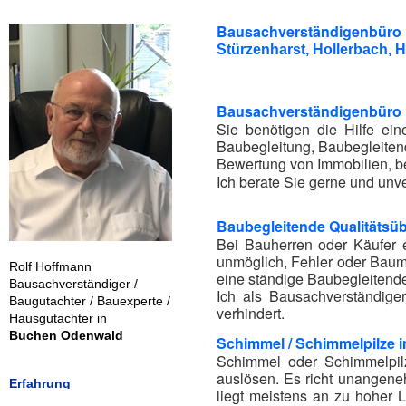
Bausachverständigenbüro 
Stürzenharst, Hollerbach,
Bausachverständigenbüro R
Sie benötigen die Hilfe e
Baubegleitung, Baubegleiten
Bewertung von Immobilien, b
Ich berate Sie gerne und unve
Baubegleitende Qualitäts
Bei Bauherren oder Käufer 
unmöglich, Fehler oder Baumä
Rolf Hoffmann
eine ständige Baubegleitend
Bausachverständiger /
Ich als Bausachverständig
Baugutachter / Bauexperte /
verhindert.
Hausgutachter in
Buchen Odenwald
Schimmel / Schimmelpilze 
Schimmel oder Schimmelpil
auslösen. Es richt unangene
Erfahrung
liegt meistens an zu hoher L