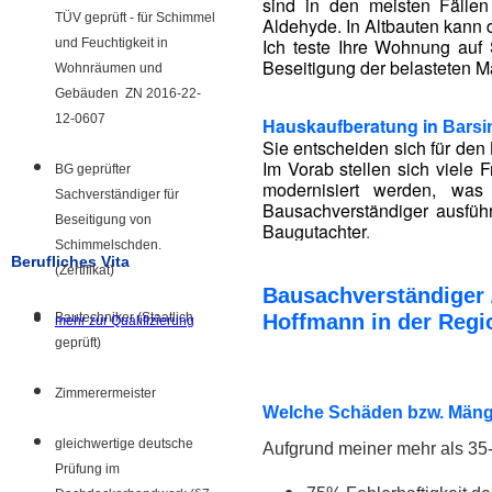
sind in den meisten Fälle
TÜV geprüft - für Schimmel
Aldehyde. In Altbauten kann 
Ich teste Ihre Wohnung auf 
und Feuchtigkeit in
Beseitigung der belasteten Ma
Wohnräumen und
Gebäuden ZN 2016-22-
12-0607
Hauskaufberatung in
Barsi
Sie entscheiden sich für den 
Im Vorab stellen sich viele
BG geprüfter
modernisiert werden, was
Sachverständiger für
Bausachverständiger ausführ
Beseitigung von
Baugutachter
.
Schimmelschden.
Berufliches Vita
(Zertifikat)
Bausachverständiger 
Bautechniker (Staatlich
Hoffmann in der Regi
mehr zur Qualifizierung
geprüft)
Zimmerermeister
Welche Schäden bzw. Mänge
gleichwertige deutsche
Aufgrund meiner mehr als 35-
Prüfung im