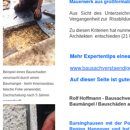
Mauerwerk aus großformatig
Aus Sicht des Unterzeichn
Vergangenheit zur Rissbildu
Zu diesen Kriterien hat nun
Architekten entschieden (21 
Mehr Expertentips eine
www.bausachverstaendige
Beispiel eines Bauschaden
Auf dieser Seite ist gute
verursacht durch einen
Baumangel - beim Innenausbau
falsche Folie verwendet,
Dachschalung nach 5 Jahren
Rolf Hoffmann - Bausachver
weggefault!
Baumängel / Bauschäden a
Barsinghausen mit der Po
Region Hannover und hat