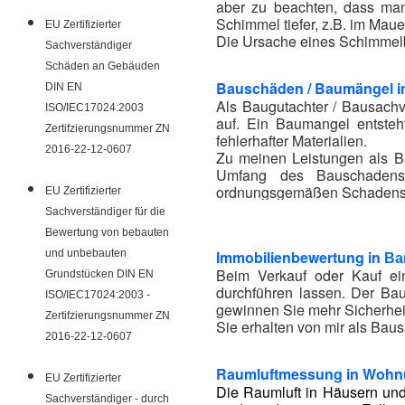
aber zu beachten, dass ma
Schimmel tiefer, z.B. im Mau
EU Zertifizierter
Die Ursache eines Schimmelbe
Sachverständiger
Schäden an Gebäuden
Bauschäden / Baumängel 
DIN EN
Als Baugutachter / Bausachv
ISO/IEC17024:2003
auf. Ein Baumangel entsteh
Zertifzierungsnummer ZN
fehlerhafter Materialien.
2016-22-12-0607
Zu meinen Leistungen als Ba
Umfang des Bauschadens,
ordnungsgemäßen Schadensb
EU Zertifizierter
Der Baugutachter berät Sie 
Sachverständiger für die
Bewertung von bebauten
und unbebauten
Immobilienbewertung in
Ba
Beim Verkauf oder Kauf ei
Grundstücken DIN EN
durchführen lassen. Der Bau
ISO/IEC17024:2003 -
gewinnen Sie mehr Sicherhei
Zertifzierungsnummer ZN
Sie erhalten von mir als Bau
2016-22-12-0607
Raumluftmessung in Wohn
EU Zertifizierter
Die Raumluft in Häusern und
Sachverständiger - durch