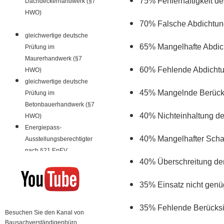
75% Fehlerhaftigkeit d
Dachdeckerhandwerk (§7
HWO)
70% Falsche Abdichtung
gleichwertige deutsche
65% Mangelhafte Abdic
Prüfung im
Maurerhandwerk (§7
60% Fehlende Abdichtu
HWO)
gleichwertige deutsche
45% Mangelnde Berücks
Prüfung im
Betonbauerhandwerk (§7
40% Nichteinhaltung d
HWO)
Energiepass-
40% Mangelhafter Scha
Ausstellungsberechtigter
nach §21 EnEV
40% Überschreitung de
35% Einsatz nicht genü
35% Fehlende Berücksi
Besuchen Sie den Kanal von
Bausachverständigenbüro