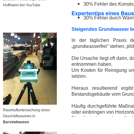
30% Fehler des Konstru
Hoffmann bei YouTube
Expertentips eines Bau
30% Fehler durch Wär
Steigendes Grundwasser b
In der täglichen Praxis d
„grundwasserfrei“ stehen, pl
Die Ursache liegt oft darin
entnommen haben.
Um Kosten für Reinigung un
setzen.
Hieraus resultierend ergi
Bestandsgebäude vom Grundw
Häufig durchgeführte Maßna
Raumluftuntersuchung eines
oder einbringen von Horizont
Geschäftsraumes in
Dies liegt daran, dass die 
Barsinghausen
ausreichend und gesichert ge