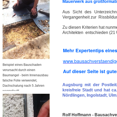
Mauerwerk aus großformatig
Aus Sicht des Unterzeichn
Vergangenheit zur Rissbildu
Zu diesen Kriterien hat nun
Architekten entschieden (21 
Mehr Expertentips eine
www.bausachverstaendige
Beispiel eines Bauschaden
Auf dieser Seite ist gute
verursacht durch einen
Baumangel - beim Innenausbau
falsche Folie verwendet,
Augsburg mit der Postlei
Dachschalung nach 5 Jahren
kreisfreie Stadt und hat 
weggefault!
Nördlingen, Ingolstadt, Ul
Rolf Hoffmann - Bausachver