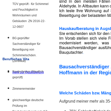
sind in den meisten Fälle
TÜV geprüft - für Schimmel
Aldehyde. In Altbauten kann 
Ich teste Ihre Wohnung auf 
und Feuchtigkeit in
Beseitigung der belasteten Ma
Wohnräumen und
Gebäuden ZN 2016-22-
12-0607
Hauskaufberatung in
Augs
Sie entscheiden sich für den 
Im Vorab stellen sich viele
BG geprüfter
modernisiert werden, was
Sachverständiger für
Bausachverständiger ausführ
Beseitigung von
Baugutachter
.
Schimmelschden.
Berufliches Vita
(Zertifikat)
Bausachverständiger 
Bautechniker (Staatlich
Hoffmann in der Reg
mehr zur Qualifizierung
geprüft)
Zimmerermeister
Welche Schäden bzw. Mänge
gleichwertige deutsche
Aufgrund meiner mehr als 35-
Prüfung im