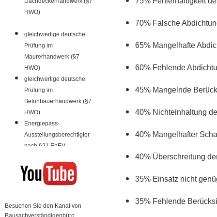
75% Fehlerhaftigkeit d
Dachdeckerhandwerk (§7
HWO)
70% Falsche Abdichtung
gleichwertige deutsche
65% Mangelhafte Abdic
Prüfung im
Maurerhandwerk (§7
60% Fehlende Abdichtu
HWO)
gleichwertige deutsche
45% Mangelnde Berücks
Prüfung im
Betonbauerhandwerk (§7
40% Nichteinhaltung d
HWO)
Energiepass-
40% Mangelhafter Scha
Ausstellungsberechtigter
nach §21 EnEV
40% Überschreitung de
35% Einsatz nicht genü
35% Fehlende Berücksi
Besuchen Sie den Kanal von
Bausachverständigenbüro