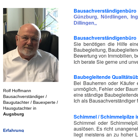
Bausachverständigenbüro 
Günzburg, Nördlingen, Ing
Dillingen,
,
Bausachverständigenbüro R
Sie benötigen die Hilfe e
Baubegleitung, Baubegleiten
Bewertung von Immobilien, b
Ich berate Sie gerne und unve
Baubegleitende Qualitäts
Bei Bauherren oder Käufer 
unmöglich, Fehler oder Baumä
Rolf Hoffmann
eine ständige Baubegleitend
Bausachverständiger /
Ich als Bausachverständiger 
Baugutachter / Bauexperte /
Hausgutachter in
Augsburg
Schimmel / Schimmelpilze 
Schimmel oder Schimmelpil
auslösen. Es richt unangene
Erfahrung
liegt meistens an zu hoher L