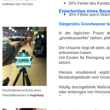
30% Fehler des Konstru
Hoffmann bei YouTube
Expertentips eines Bau
30% Fehler durch Wär
Steigendes Grundwasser b
In der täglichen Praxis d
„grundwasserfrei“ stehen, pl
Die Ursache liegt oft darin
entnommen haben.
Um Kosten für Reinigung un
setzen.
Hieraus resultierend ergi
Bestandsgebäude vom Grundw
Häufig durchgeführte Maßna
Raumluftuntersuchung eines
oder einbringen von Horizont
Geschäftsraumes in
Augsburg
Dies liegt daran, dass die 
ausreichend und gesichert ge