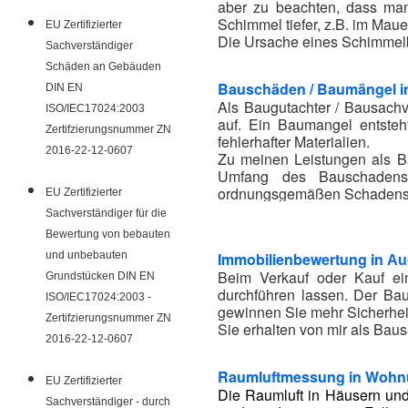
aber zu beachten, dass ma
Schimmel tiefer, z.B. im Mau
EU Zertifizierter
Die Ursache eines Schimmelbe
Sachverständiger
Schäden an Gebäuden
Bauschäden / Baumängel 
DIN EN
Als Baugutachter / Bausachv
ISO/IEC17024:2003
auf. Ein Baumangel entsteh
Zertifzierungsnummer ZN
fehlerhafter Materialien.
2016-22-12-0607
Zu meinen Leistungen als Ba
Umfang des Bauschadens,
ordnungsgemäßen Schadensb
EU Zertifizierter
Der Baugutachter berät Sie 
Sachverständiger für die
Bewertung von bebauten
und unbebauten
Immobilienbewertung in
Au
Beim Verkauf oder Kauf ei
Grundstücken DIN EN
durchführen lassen. Der Bau
ISO/IEC17024:2003 -
gewinnen Sie mehr Sicherhei
Zertifzierungsnummer ZN
Sie erhalten von mir als Bau
2016-22-12-0607
Raumluftmessung in Wohn
EU Zertifizierter
Die Raumluft in Häusern und
Sachverständiger - durch